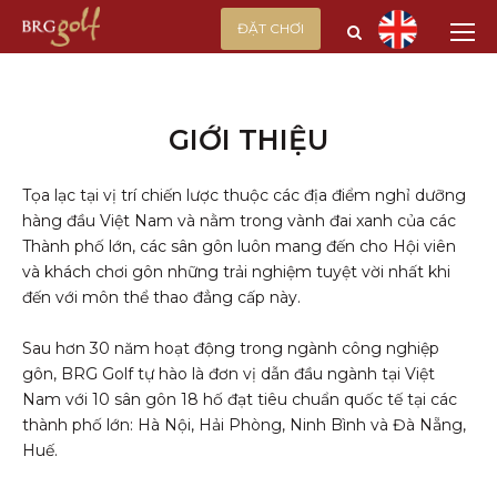
ĐẶT CHƠI
GIỚI THIỆU
Tọa lạc tại vị trí chiến lược thuộc các địa điểm nghỉ dưỡng
hàng đầu Việt Nam và nằm trong vành đai xanh của các
Thành phố lớn, các sân gôn luôn mang đến cho Hội viên
và khách chơi gôn những trải nghiệm tuyệt vời nhất khi
đến với môn thể thao đẳng cấp này.
Sau hơn 30 năm hoạt động trong ngành công nghiệp
gôn, BRG Golf tự hào là đơn vị dẫn đầu ngành tại Việt
Nam với 10 sân gôn 18 hố đạt tiêu chuẩn quốc tế tại các
thành phố lớn: Hà Nội, Hải Phòng, Ninh Bình và Đà Nẵng,
Huế.