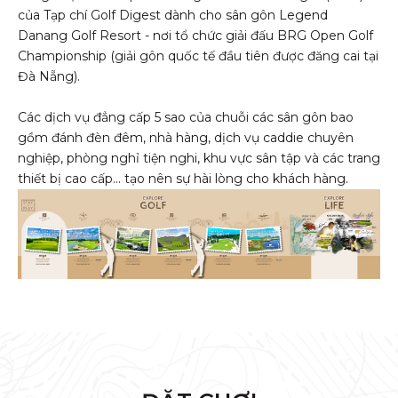
của Tạp chí Golf Digest dành cho sân gôn Legend
Danang Golf Resort - nơi tổ chức giải đấu BRG Open Golf
Championship (giải gôn quốc tế đầu tiên được đăng cai tại
Đà Nẵng).
Các dịch vụ đẳng cấp 5 sao của chuỗi các sân gôn bao
gồm đánh đèn đêm, nhà hàng, dịch vụ caddie chuyên
nghiệp, phòng nghỉ tiện nghi, khu vực sân tập và các trang
thiết bị cao cấp... tạo nên sự hài lòng cho khách hàng.