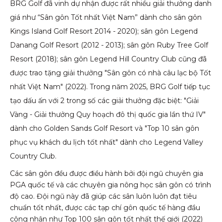
BRG Golf đã vinh dự nhận được rất nhiều giải thưởng danh
giá như “Sân gôn Tốt nhất Việt Nam” dành cho sân gôn
Kings Island Golf Resort 2014 - 2020); sân gôn Legend
Danang Golf Resort (2012 - 2013); sân gôn Ruby Tree Golf
Resort (2018); sân gôn Legend Hill Country Club cũng đã
được trao tặng giải thưởng "Sân gôn có nhà câu lạc bộ Tốt
nhất Việt Nam" (2022). Trong năm 2025, BRG Golf tiếp tục
tạo dấu ấn với 2 trong số các giải thưởng đặc biệt: "Giải
Vàng - Giải thưởng Quy hoạch đô thị quốc gia lần thứ IV"
dành cho Golden Sands Golf Resort và "Top 10 sân gôn
phục vụ khách du lịch tốt nhất" dành cho Legend Valley
Country Club.
Các sân gôn đều được điều hành bởi đội ngũ chuyên gia
PGA quốc tế và các chuyên gia nông học sân gôn có trình
độ cao. Đội ngũ này đã giúp các sân luôn luôn đạt tiêu
chuẩn tốt nhất, được các tạp chí gôn quốc tế hàng đầu
công nhận như Top 100 sân gôn tốt nhất thế giới (2022)