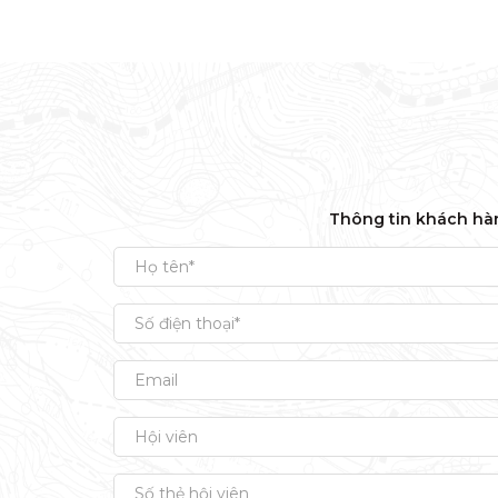
Thông tin khách hà