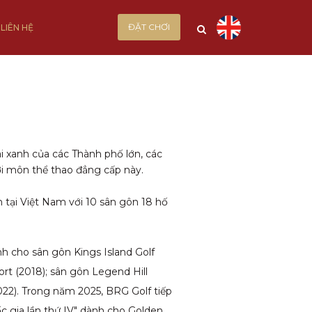
ĐẶT CHƠI
LIÊN HỆ
i xanh của các Thành phố lớn, các
ới môn thể thao đẳng cấp này.
tại Việt Nam với 10 sân gôn 18 hố
h cho sân gôn Kings Island Golf
rt (2018); sân gôn Legend Hill
022). Trong năm 2025, BRG Golf tiếp
ốc gia lần thứ IV" dành cho Golden