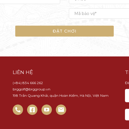
ĐẶT CHƠI
LIÊN HỆ
T
(+84) 834 666 262
Để
brggolf@brggroup.vn
198 Trần Quang Khải, quận Hoàn Kiếm, Hà Nội, Việt Nam