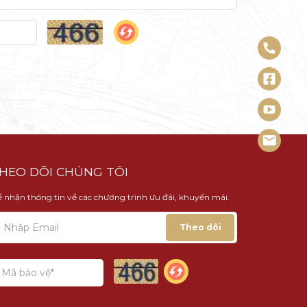
HEO DÕI CHÚNG TÔI
 nhận thông tin về các chương trình ưu đãi, khuyến mãi.
Theo dõi