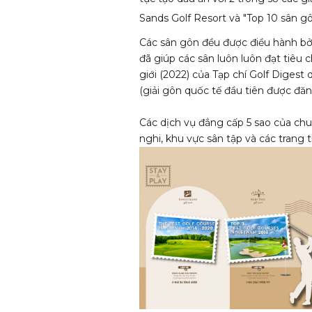
Sands Golf Resort và "Top 10 sân g
Các sân gôn đều được điều hành bở
đã giúp các sân luôn luôn đạt tiêu
giới (2022) của Tạp chí Golf Diges
(giải gôn quốc tế đầu tiên được đăn
Các dịch vụ đẳng cấp 5 sao của ch
nghi, khu vực sân tập và các trang t