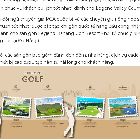
ôn phục vụ khách du lịch tốt nhất" dành cho Legend Valley Count
i đội ngũ chuyên gia PGA quốc tế và các chuyên gia nông học sâ
 chuẩn tốt nhất, được các tạp chí gôn quốc tế hàng đầu công nhậ
t dành cho sân gôn Legend Danang Golf Resort - nơi tổ chức gi
g cai tại Đà Nẵng).
uỗi các sân gôn bao gồm đánh đèn đêm, nhà hàng, dịch vụ caddi
hiết bị cao cấp... tạo nên sự hài lòng cho khách hàng.