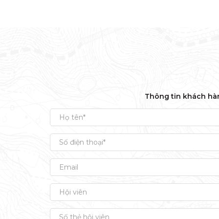
Thông tin khách hà