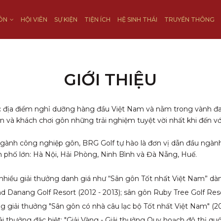
ÔN
HỘI VIÊN
SỰ KIỆN
TIỆN ÍCH
HỆ SINH THÁI
TRUYỀN THÔNG
GIỚI THIỆU
 các địa điểm nghỉ dưỡng hàng đầu Việt Nam và nằm trong vành đa
 và khách chơi gôn những trải nghiệm tuyệt vời nhất khi đến v
ành công nghiệp gôn, BRG Golf tự hào là đơn vị dẫn đầu ngành 
nh phố lớn: Hà Nội, Hải Phòng, Ninh Bình và Đà Nẵng, Huế.
nhiều giải thưởng danh giá như “Sân gôn Tốt nhất Việt Nam” dàn
d Danang Golf Resort (2012 - 2013); sân gôn Ruby Tree Golf Reso
g giải thưởng "Sân gôn có nhà câu lạc bộ Tốt nhất Việt Nam" (2
iải thưởng đặc biệt: "Giải Vàng - Giải thưởng Quy hoạch đô thị qu