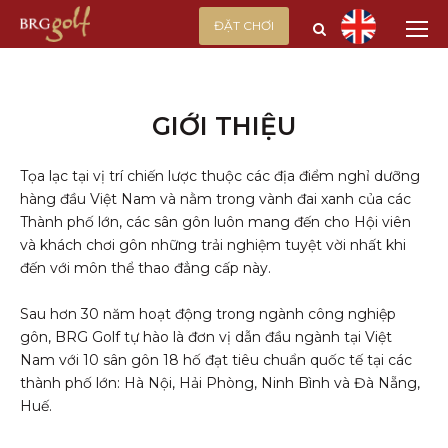
ĐẶT CHƠI
GIỚI THIỆU
Tọa lạc tại vị trí chiến lược thuộc các địa điểm nghỉ dưỡng
hàng đầu Việt Nam và nằm trong vành đai xanh của các
Thành phố lớn, các sân gôn luôn mang đến cho Hội viên
và khách chơi gôn những trải nghiệm tuyệt vời nhất khi
đến với môn thể thao đẳng cấp này.
Sau hơn 30 năm hoạt động trong ngành công nghiệp
gôn, BRG Golf tự hào là đơn vị dẫn đầu ngành tại Việt
Nam với 10 sân gôn 18 hố đạt tiêu chuẩn quốc tế tại các
thành phố lớn: Hà Nội, Hải Phòng, Ninh Bình và Đà Nẵng,
Huế.