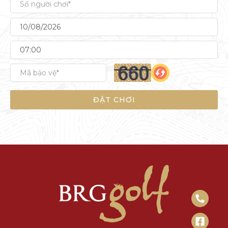
ĐẶT CHƠI