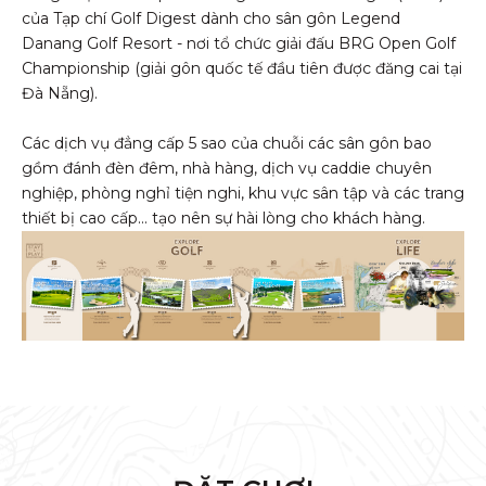
của Tạp chí Golf Digest dành cho sân gôn Legend
Danang Golf Resort - nơi tổ chức giải đấu BRG Open Golf
Championship (giải gôn quốc tế đầu tiên được đăng cai tại
Đà Nẵng).
Các dịch vụ đẳng cấp 5 sao của chuỗi các sân gôn bao
gồm đánh đèn đêm, nhà hàng, dịch vụ caddie chuyên
nghiệp, phòng nghỉ tiện nghi, khu vực sân tập và các trang
thiết bị cao cấp... tạo nên sự hài lòng cho khách hàng.